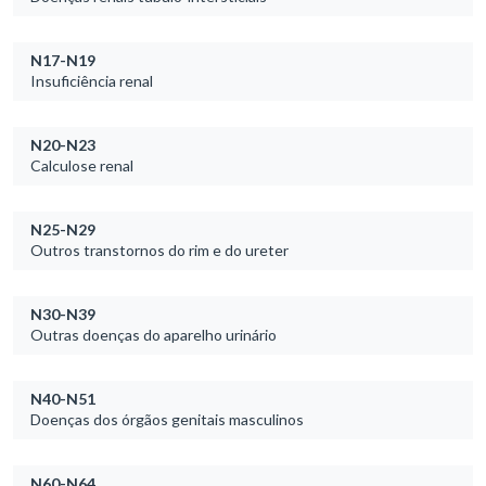
N17-N19
Insuficiência renal
N20-N23
Calculose renal
N25-N29
Outros transtornos do rim e do ureter
N30-N39
Outras doenças do aparelho urinário
N40-N51
Doenças dos órgãos genitais masculinos
N60-N64