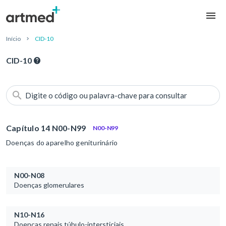
Início
CID-10
CID-10
Digite o código ou palavra-chave para consultar
Capítulo 14 N00-N99
N00-N99
Doenças do aparelho geniturinário
N00-N08
Doenças glomerulares
N10-N16
Doenças renais túbulo-intersticiais