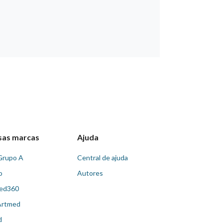
sas marcas
Ajuda
Grupo A
Central de ajuda
o
Autores
ed360
Artmed
d