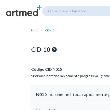
O que você está buscando?
Início
CID-10
CID-10
Código CID N015
Síndrome nefrítica rapidamente progressiva - glome
N01
Síndrome nefrítica rapidamente p