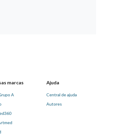
sas marcas
Ajuda
Grupo A
Central de ajuda
o
Autores
ed360
Artmed
d