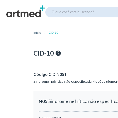
O que você está buscando?
Início
CID-10
CID-10
Código CID N051
Síndrome nefrítica não especificada - lesões glome
N05
Síndrome nefrítica não especific