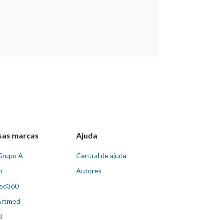
sas marcas
Ajuda
Grupo A
Central de ajuda
o
Autores
ed360
Artmed
d