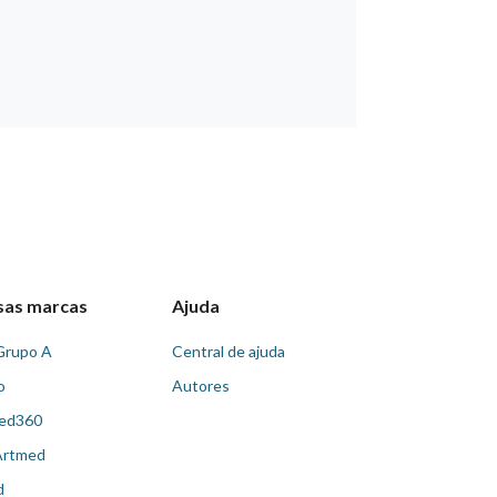
sas marcas
Ajuda
Grupo A
Central de ajuda
o
Autores
ed360
Artmed
d