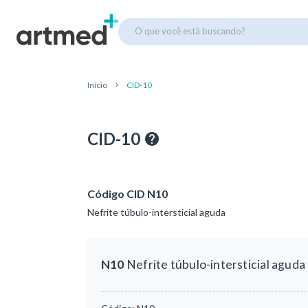
O que você está buscando?
Início
CID-10
CID-10
Código CID N10
Nefrite túbulo-intersticial aguda
N10
Nefrite túbulo-intersticial aguda