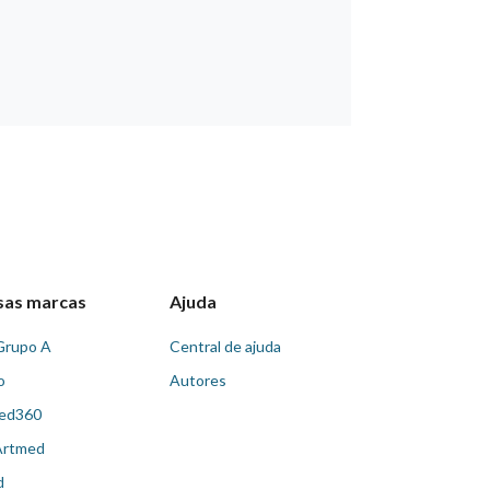
sas marcas
Ajuda
Grupo A
Central de ajuda
o
Autores
ed360
Artmed
d