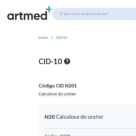
O que você está buscando?
Início
CID-10
CID-10
Código CID N201
Calculose do ureter
N20
Calculose do ureter