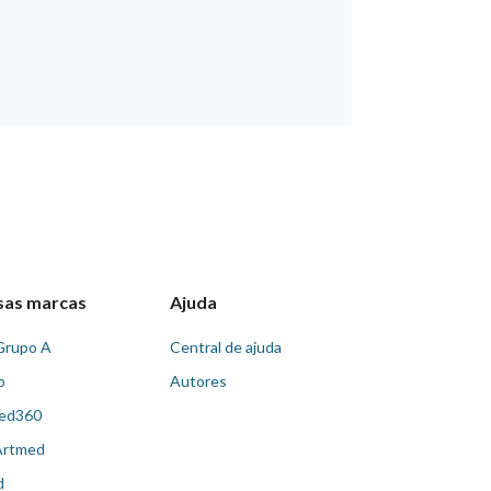
sas marcas
Ajuda
Grupo A
Central de ajuda
o
Autores
ed360
Artmed
d