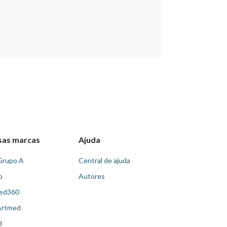
sas marcas
Ajuda
Grupo A
Central de ajuda
o
Autores
ed360
Artmed
d