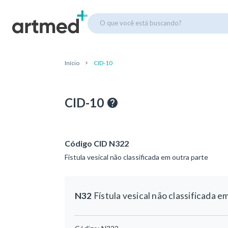
O que você está buscando?
Início
CID-10
CID-10
Código CID N322
Fístula vesical não classificada em outra parte
N32
Fístula vesical não classificada e