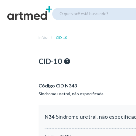
O que você está buscando?
Início
CID-10
CID-10
Código CID N343
Síndrome uretral, não especificada
N34
Síndrome uretral, não especifica