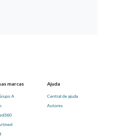
sas marcas
Ajuda
Grupo A
Central de ajuda
o
Autores
ed360
Artmed
d