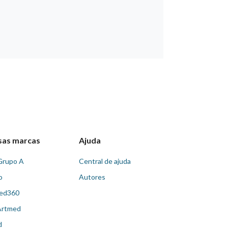
sas marcas
Ajuda
Grupo A
Central de ajuda
o
Autores
ed360
Artmed
d