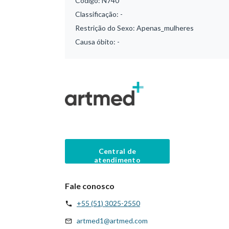
Código:
N740
Classificação:
-
Restrição do Sexo:
Apenas_mulheres
Causa óbito:
-
Central de
atendimento
Fale conosco
+55 (51) 3025-2550
artmed1@artmed.com