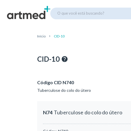
O que você está buscando?
Início
CID-10
CID-10
Código CID N740
Tuberculose do colo do útero
N74
Tuberculose do colo do útero