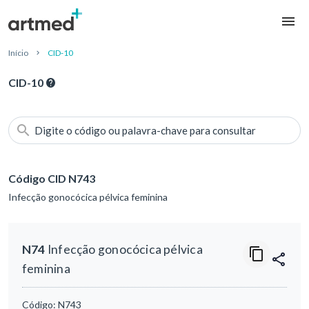
Início
CID-10
CID-10
Digite o código ou palavra-chave para consultar
Código CID N743
Infecção gonocócica pélvica feminina
N74
Infecção gonocócica pélvica
feminina
Código:
N743