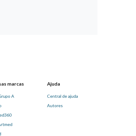
sas marcas
Ajuda
Grupo A
Central de ajuda
o
Autores
ed360
Artmed
d