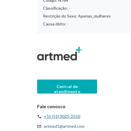
Código:
N764
Classificação:
-
Restrição do Sexo:
Apenas_mulheres
Causa óbito:
-
Central de
atendimento
Fale conosco
+55 (51) 3025-2550
artmed1@artmed.com