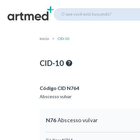
O que você está buscando?
Início
CID-10
CID-10
Código CID N764
Abscesso vulvar
N76
Abscesso vulvar