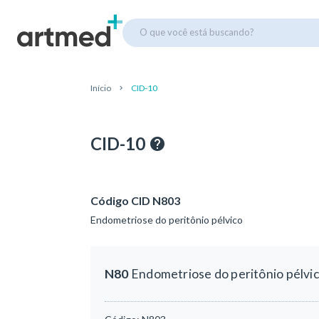
O que você está buscando?
Início
CID-10
CID-10
Código CID N803
Endometriose do peritônio pélvico
N80
Endometriose do peritônio pélvi