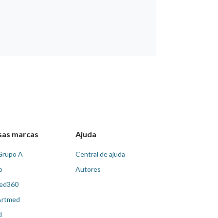
sas marcas
Ajuda
Grupo A
Central de ajuda
o
Autores
ed360
Artmed
d