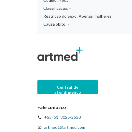
Código:
N803
Classificação:
-
Restrição do Sexo:
Apenas_mulheres
Causa óbito:
-
Central de
atendimento
Fale conosco
+55 (51) 3025-2550
artmed1@artmed.com