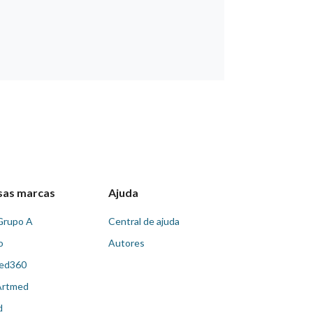
sas marcas
Ajuda
Grupo A
Central de ajuda
o
Autores
ed360
Artmed
d