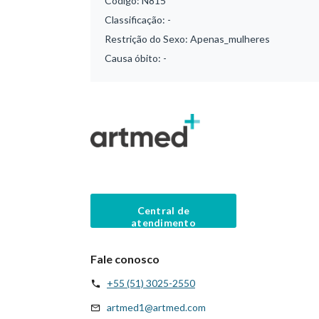
Código:
N815
Classificação:
-
Restrição do Sexo:
Apenas_mulheres
Causa óbito:
-
Central de
atendimento
Fale conosco
+55 (51) 3025-2550
artmed1@artmed.com