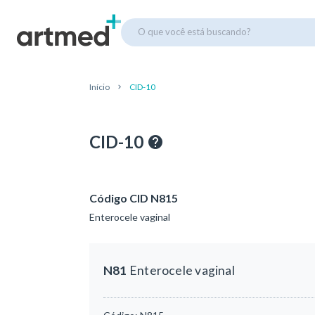
O que você está buscando?
Início
CID-10
CID-10
Código CID N815
Enterocele vaginal
N81
Enterocele vaginal