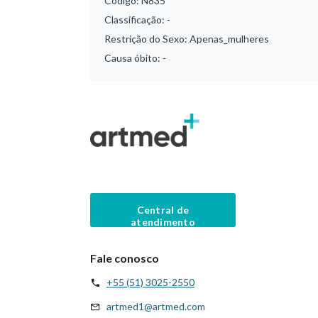
Código:
N835
Classificação:
-
Restrição do Sexo:
Apenas_mulheres
Causa óbito:
-
Central de
atendimento
Fale conosco
+55 (51) 3025-2550
artmed1@artmed.com