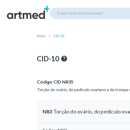
O que você está buscando?
Início
CID-10
CID-10
Código CID N835
Torção do ovário, do pedículo ovariano e da trompa 
N83
Torção do ovário, do pedículo ova