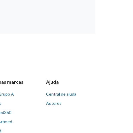
sas marcas
Ajuda
Grupo A
Central de ajuda
o
Autores
ed360
Artmed
d