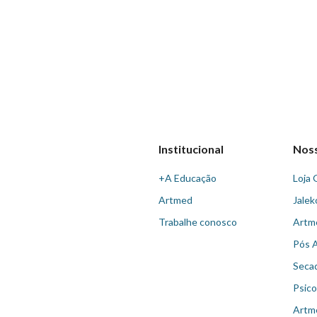
Institucional
Nos
+A Educação
Loja 
Artmed
Jalek
Trabalhe conosco
Artm
Pós 
Seca
Psico
Artm