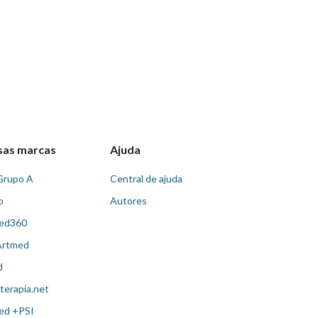
sas marcas
Ajuda
Grupo A
Central de ajuda
o
Autores
ed360
Artmed
d
terapia.net
ed +PSI