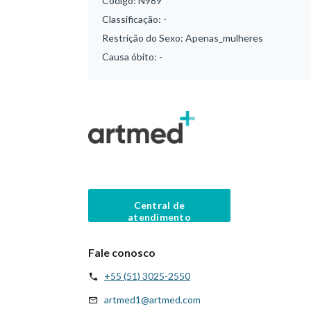
Código:
N989
Classificação:
-
Restrição do Sexo:
Apenas_mulheres
Causa óbito:
-
Central de
atendimento
Fale conosco
+55 (51) 3025-2550
artmed1@artmed.com