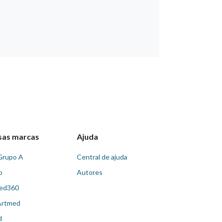
sas marcas
Ajuda
Grupo A
Central de ajuda
o
Autores
ed360
Artmed
d