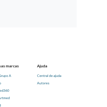
sas marcas
Ajuda
Grupo A
Central de ajuda
o
Autores
ed360
Artmed
d