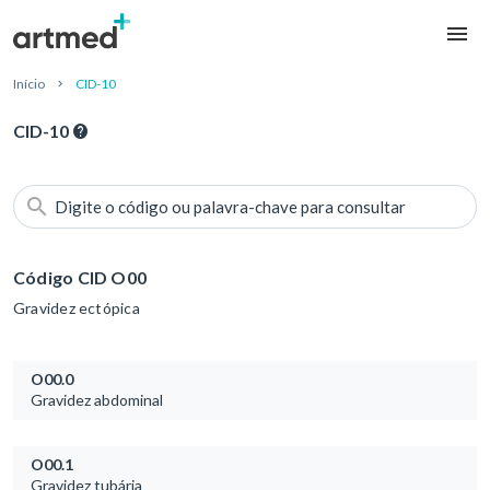
Início
CID-10
CID-10
Digite o código ou palavra-chave para consultar
Código CID O00
Gravidez ectópica
O00.0
Gravidez abdominal
O00.1
Gravidez tubária