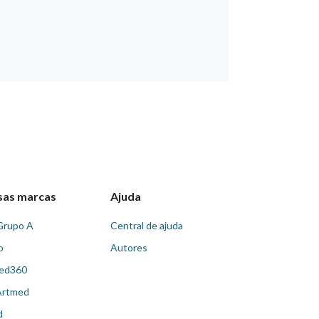
sas marcas
Ajuda
Grupo A
Central de ajuda
o
Autores
ed360
Artmed
d