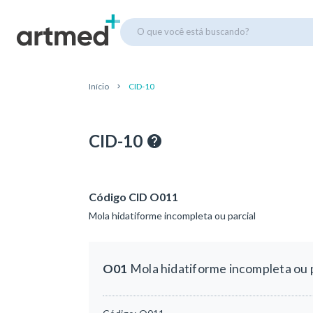
O que você está buscando?
Início
CID-10
CID-10
Código CID O011
Mola hidatiforme incompleta ou parcial
O01
Mola hidatiforme incompleta ou p