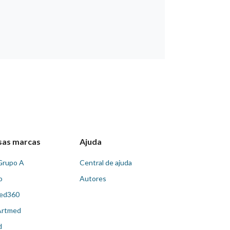
sas marcas
Ajuda
Grupo A
Central de ajuda
o
Autores
ed360
Artmed
d