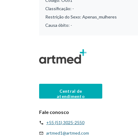
Código:
O051
Classificação:
-
Restrição do Sexo:
Apenas_mulheres
Causa óbito:
-
Central de
atendimento
Fale conosco
+55 (51) 3025-2550
artmed1@artmed.com