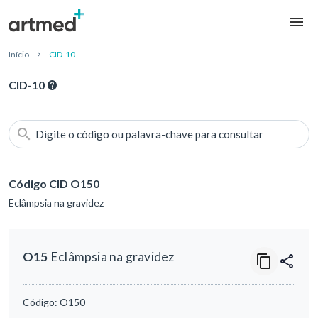
Início
CID-10
CID-10
Digite o código ou palavra-chave para consultar
Código CID O150
Eclâmpsia na gravidez
O15
Eclâmpsia na gravidez
Código:
O150