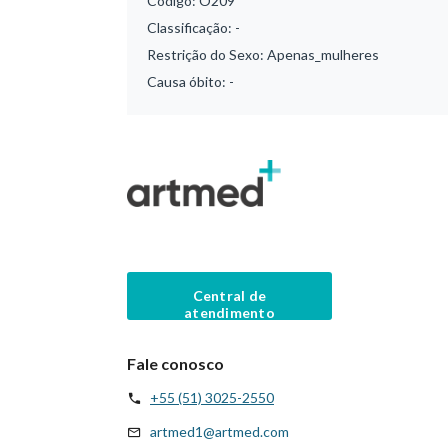
Código:
O209
Classificação:
-
Restrição do Sexo:
Apenas_mulheres
Causa óbito:
-
Central de
atendimento
Fale conosco
+55 (51) 3025-2550
artmed1@artmed.com