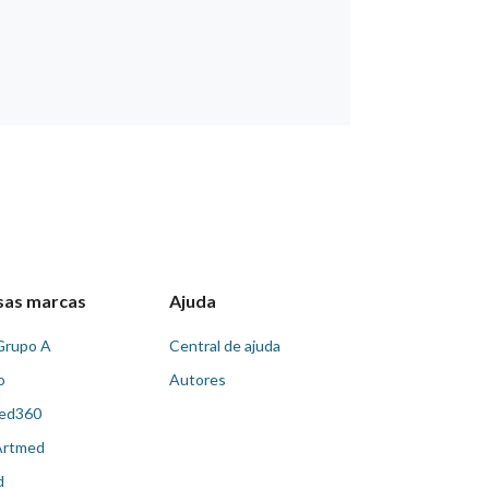
sas marcas
Ajuda
Grupo A
Central de ajuda
o
Autores
ed360
Artmed
d