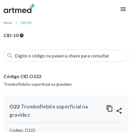
Início
CID-10
CID-10
Digite o código ou palavra-chave para consultar
Código CID O222
Tromboflebite superficial na gravidez
O22
Tromboflebite superficial na
gravidez
Código:
O222