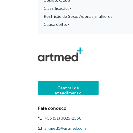
Código:
O266
Classificação:
-
Restrição do Sexo:
Apenas_mulheres
Causa óbito:
-
Central de
atendimento
Fale conosco
+55 (51) 3025-2550
artmed1@artmed.com