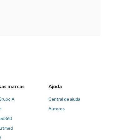
sas marcas
Ajuda
Grupo A
Central de ajuda
o
Autores
ed360
Artmed
d