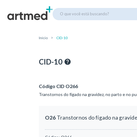
O que você está buscando?
Início
CID-10
CID-10
Código CID O266
Transtornos do fígado na gravidez, no parto e no pu
O26
Transtornos do fígado na gravide