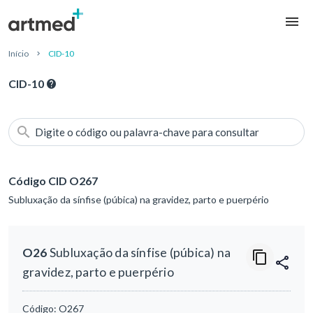
Início
CID-10
CID-10
Digite o código ou palavra-chave para consultar
Código CID O267
Subluxação da sínfise (púbica) na gravidez, parto e puerpério
O26
Subluxação da sínfise (púbica) na
gravidez, parto e puerpério
Código:
O267