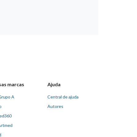
sas marcas
Ajuda
Grupo A
Central de ajuda
o
Autores
ed360
Artmed
d