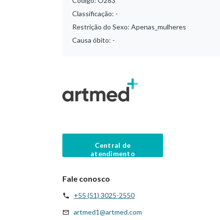
Código:
O283
Classificação:
-
Restrição do Sexo:
Apenas_mulheres
Causa óbito:
-
Central de
atendimento
Fale conosco
+55 (51) 3025-2550
artmed1@artmed.com