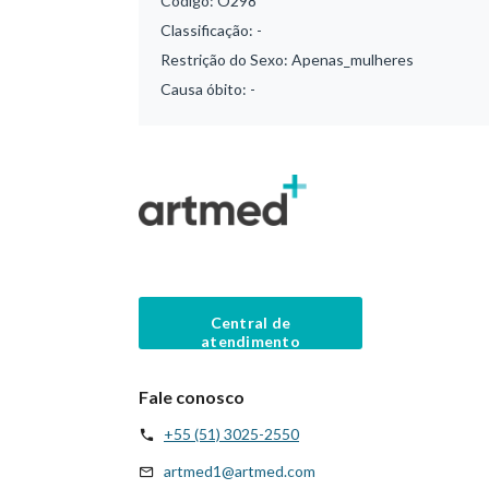
Código:
O298
Classificação:
-
Restrição do Sexo:
Apenas_mulheres
Causa óbito:
-
Central de
atendimento
Fale conosco
+55 (51) 3025-2550
artmed1@artmed.com