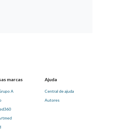
sas marcas
Ajuda
Grupo A
Central de ajuda
o
Autores
ed360
Artmed
d