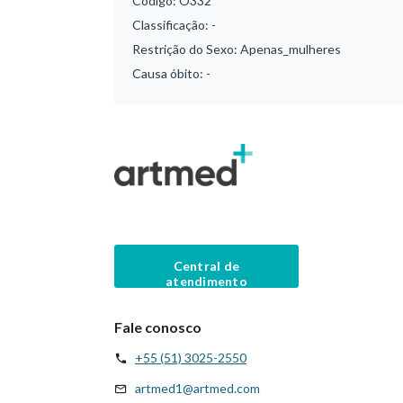
Código:
O332
Classificação:
-
Restrição do Sexo:
Apenas_mulheres
Causa óbito:
-
Central de
atendimento
Fale conosco
+55 (51) 3025-2550
artmed1@artmed.com