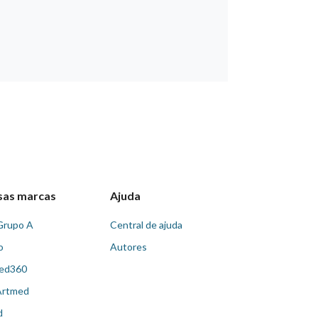
sas marcas
Ajuda
Grupo A
Central de ajuda
o
Autores
ed360
Artmed
d