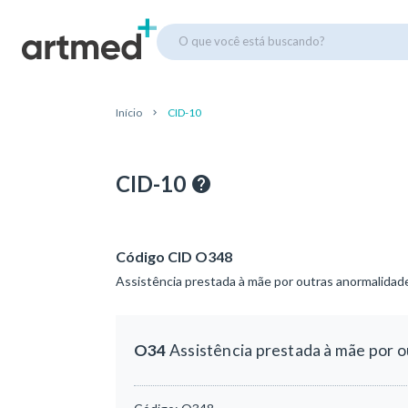
O que você está buscando?
Início
CID-10
CID-10
Código CID O348
Assistência prestada à mãe por outras anormalidad
O34
Assistência prestada à mãe por o