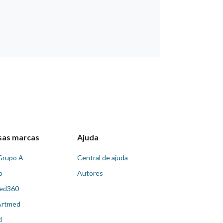
sas marcas
Ajuda
Grupo A
Central de ajuda
o
Autores
ed360
Artmed
d