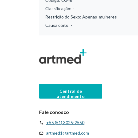
Código:
O348
Classificação:
-
Restrição do Sexo:
Apenas_mulheres
Causa óbito:
-
Central de
atendimento
Fale conosco
+55 (51) 3025-2550
artmed1@artmed.com