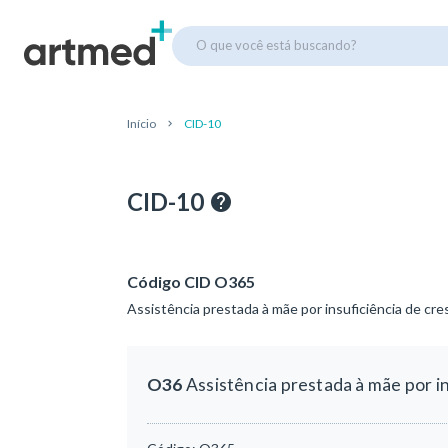
O que você está buscando?
Início
CID-10
CID-10
Código CID O365
Assistência prestada à mãe por insuficiência de cre
O36
Assistência prestada à mãe por in