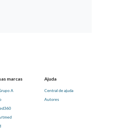
sas marcas
Ajuda
Grupo A
Central de ajuda
o
Autores
ed360
Artmed
d