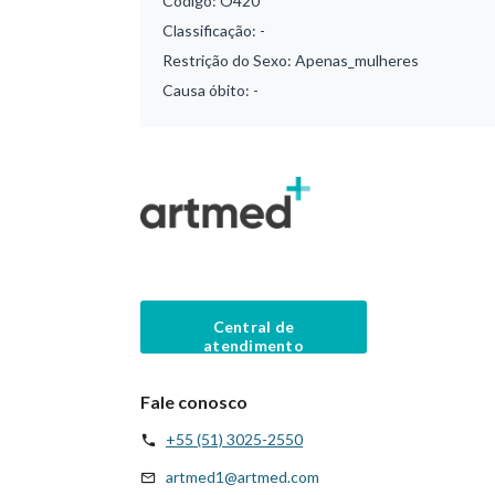
Código:
O420
Classificação:
-
Restrição do Sexo:
Apenas_mulheres
Causa óbito:
-
Central de
atendimento
Fale conosco
+55 (51) 3025-2550
artmed1@artmed.com