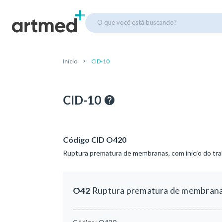
O que você está buscando?
Início
CID-10
CID-10
Código CID O420
Ruptura prematura de membranas, com início do tra
O42
Ruptura prematura de membranas,