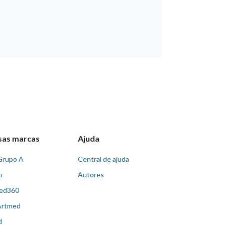
sas marcas
Ajuda
Grupo A
Central de ajuda
o
Autores
ed360
Artmed
d