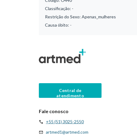
Código:
O440
Classificação:
-
Restrição do Sexo:
Apenas_mulheres
Causa óbito:
-
Central de
atendimento
Fale conosco
+55 (51) 3025-2550
artmed1@artmed.com