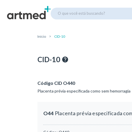
O que você está buscando?
Início
CID-10
CID-10
Código CID O440
Placenta prévia especificada como sem hemorragia
O44
Placenta prévia especificada co