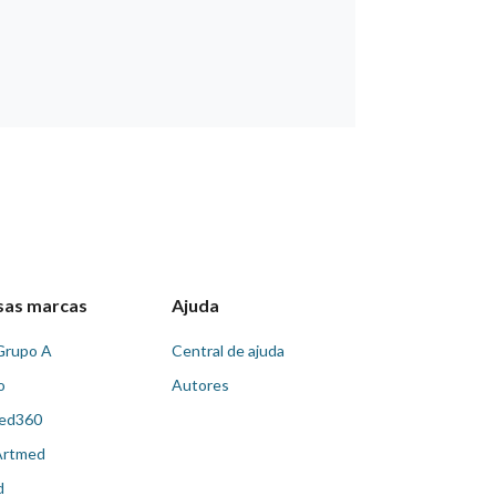
sas marcas
Ajuda
Grupo A
Central de ajuda
o
Autores
ed360
Artmed
d