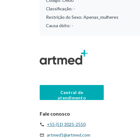
Código:
O600
Classificação:
-
Restrição do Sexo:
Apenas_mulheres
Causa óbito:
-
Central de
atendimento
Fale conosco
+55 (51) 3025-2550
artmed1@artmed.com