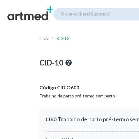
O que você está buscando?
Início
CID-10
CID-10
Código CID O600
Trabalho de parto pré-termo sem parto
O60
Trabalho de parto pré-termo sem