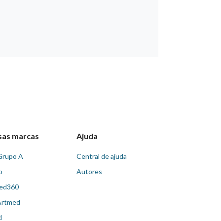
sas marcas
Ajuda
Grupo A
Central de ajuda
o
Autores
ed360
Artmed
d