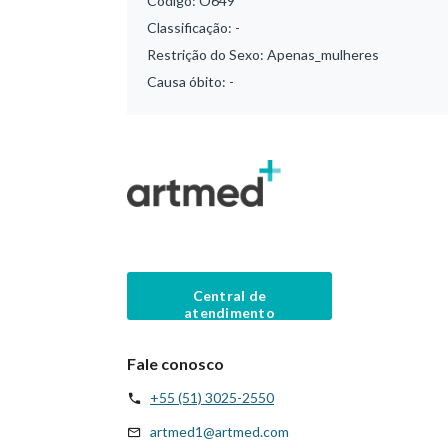
Código:
O649
Classificação:
-
Restrição do Sexo:
Apenas_mulheres
Causa óbito:
-
Central de
atendimento
Fale conosco
+55 (51) 3025-2550
artmed1@artmed.com