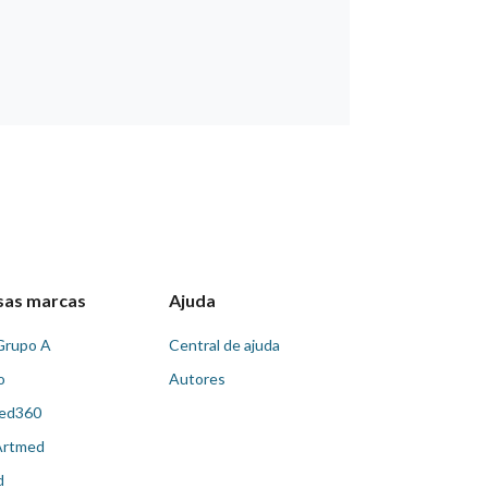
sas marcas
Ajuda
Grupo A
Central de ajuda
o
Autores
ed360
Artmed
d