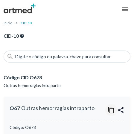
Início
CID-10
CID-10
Digite o código ou palavra-chave para consultar
Código CID O678
Outras hemorragias intraparto
O67
Outras hemorragias intraparto
Código:
O678