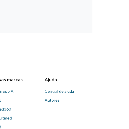
sas marcas
Ajuda
Grupo A
Central de ajuda
o
Autores
ed360
Artmed
d