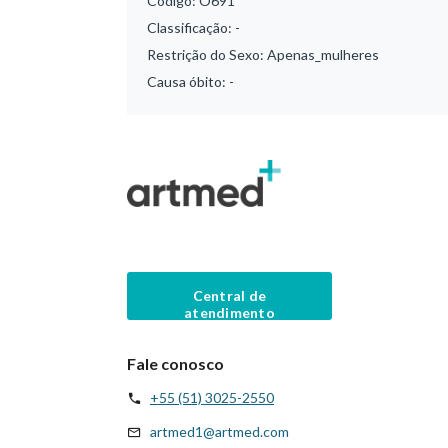
Código:
O691
Classificação:
-
Restrição do Sexo:
Apenas_mulheres
Causa óbito:
-
Central de
atendimento
Fale conosco
+55 (51) 3025-2550
artmed1@artmed.com