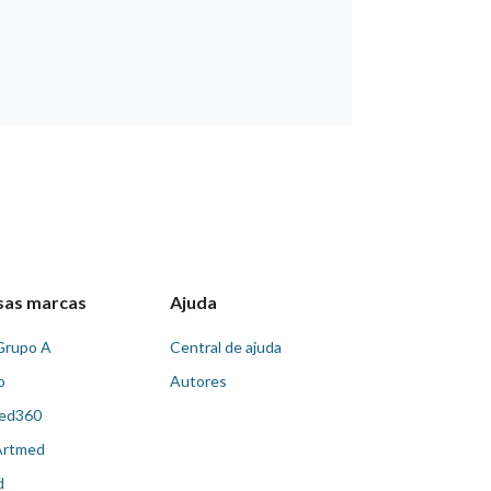
sas marcas
Ajuda
Grupo A
Central de ajuda
o
Autores
ed360
Artmed
d