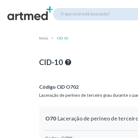
O que você está buscando?
Início
CID-10
CID-10
Código CID O702
Laceração de períneo de terceiro grau durante o pa
O70
Laceração de períneo de terceiro