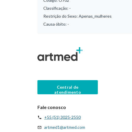
Código:
O702
Classificação:
-
Restrição do Sexo:
Apenas_mulheres
Causa óbito:
-
Central de
atendimento
Fale conosco
+55 (51) 3025-2550
artmed1@artmed.com