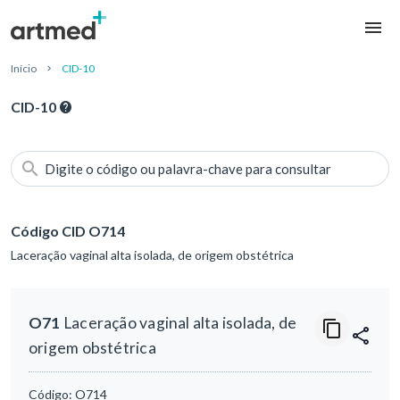
Início
CID-10
CID-10
Digite o código ou palavra-chave para consultar
Código CID O714
Laceração vaginal alta isolada, de origem obstétrica
O71
Laceração vaginal alta isolada, de
origem obstétrica
Código:
O714