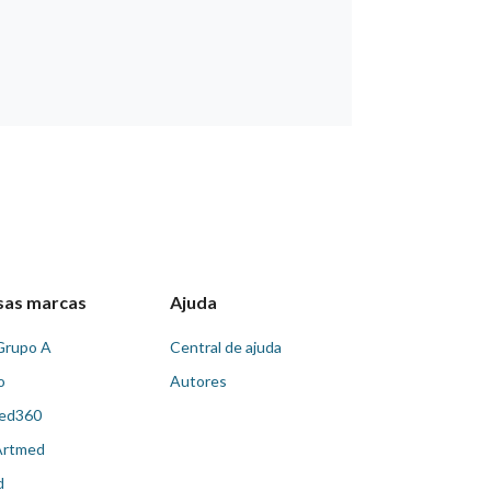
sas marcas
Ajuda
Grupo A
Central de ajuda
o
Autores
ed360
Artmed
d