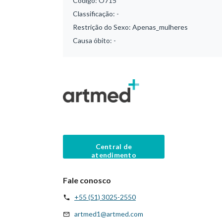
Código:
O715
Classificação:
-
Restrição do Sexo:
Apenas_mulheres
Causa óbito:
-
Central de
atendimento
Fale conosco
+55 (51) 3025-2550
artmed1@artmed.com