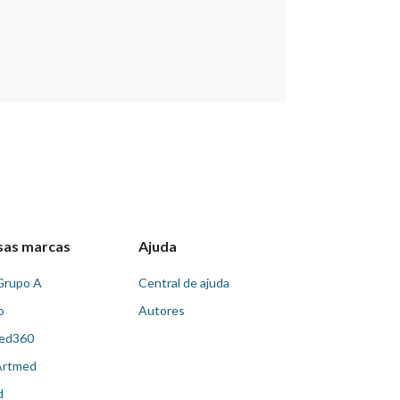
sas marcas
Ajuda
Grupo A
Central de ajuda
o
Autores
ed360
Artmed
d