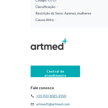
Código:
O717
Classificação:
-
Restrição do Sexo:
Apenas_mulheres
Causa óbito:
-
Central de
atendimento
Fale conosco
+55 (51) 3025-2550
artmed1@artmed.com