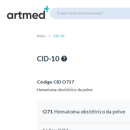
O que você está buscando?
Início
CID-10
CID-10
Código CID O717
Hematoma obstétrico da pelve
O71
Hematoma obstétrico da pelve