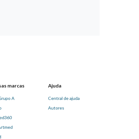
sas marcas
Ajuda
Grupo A
Central de ajuda
o
Autores
ed360
Artmed
d