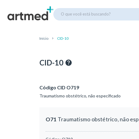
O que você está buscando?
Início
CID-10
CID-10
Código CID O719
Traumatismo obstétrico, não especificado
O71
Traumatismo obstétrico, não esp