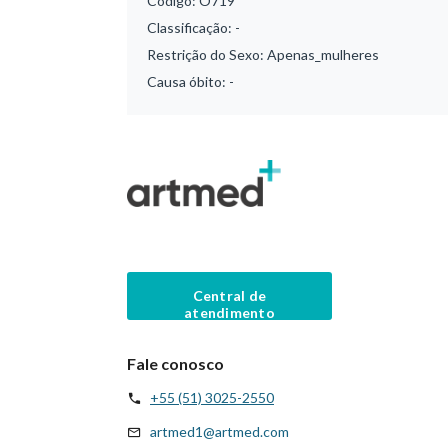
Código:
O719
Classificação:
-
Restrição do Sexo:
Apenas_mulheres
Causa óbito:
-
Central de
atendimento
Fale conosco
+55 (51) 3025-2550
artmed1@artmed.com