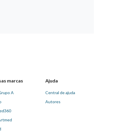
sas marcas
Ajuda
Grupo A
Central de ajuda
o
Autores
ed360
Artmed
d