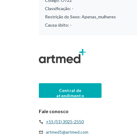
Código:
O722
Classificação:
-
Restrição do Sexo:
Apenas_mulheres
Causa óbito:
-
Central de
atendimento
Fale conosco
+55 (51) 3025-2550
artmed1@artmed.com