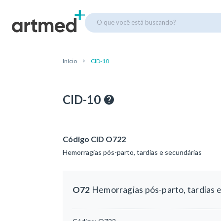
O que você está buscando?
Início
CID-10
CID-10
Código CID O722
Hemorragias pós-parto, tardias e secundárias
O72
Hemorragias pós-parto, tardias 