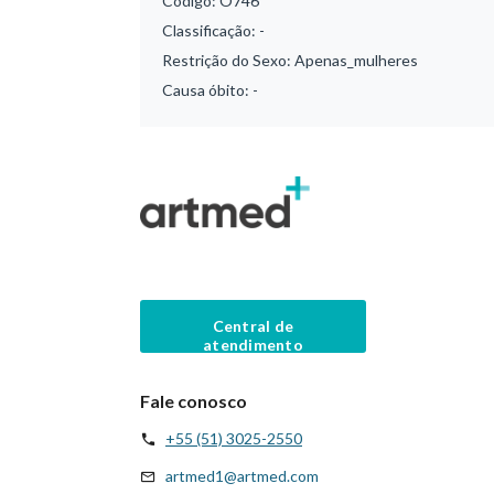
Código:
O746
Classificação:
-
Restrição do Sexo:
Apenas_mulheres
Causa óbito:
-
Central de
atendimento
Fale conosco
+55 (51) 3025-2550
artmed1@artmed.com