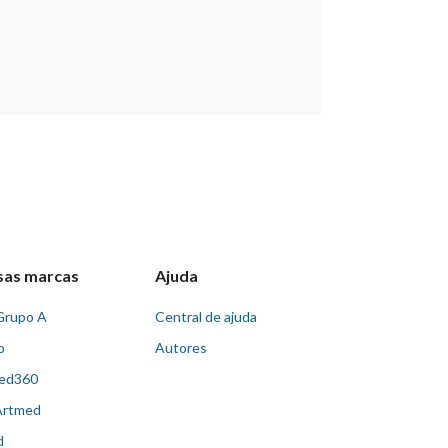
sas marcas
Ajuda
Grupo A
Central de ajuda
o
Autores
ed360
Artmed
d