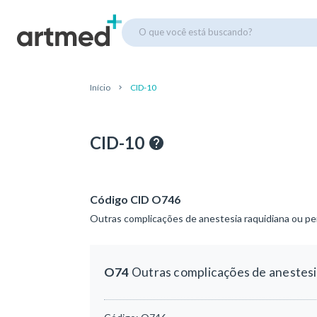
O que você está buscando?
Início
CID-10
CID-10
Código CID O746
Outras complicações de anestesia raquidiana ou peri
O74
Outras complicações de anestesia