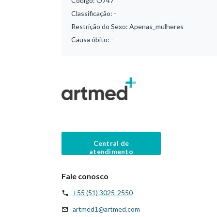
Código:
O747
Classificação:
-
Restrição do Sexo:
Apenas_mulheres
Causa óbito:
-
Central de
atendimento
Fale conosco
+55 (51) 3025-2550
artmed1@artmed.com