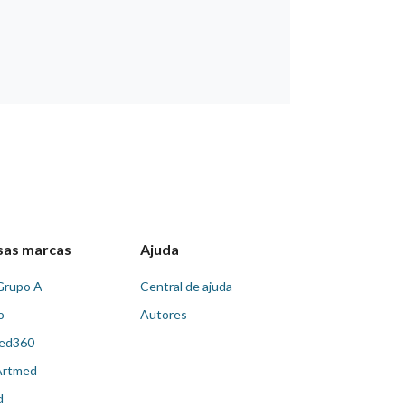
sas marcas
Ajuda
Grupo A
Central de ajuda
o
Autores
ed360
Artmed
d