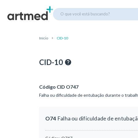
O que você está buscando?
Início
CID-10
CID-10
Código CID O747
Falha ou dificuldade de entubação durante o trabalh
O74
Falha ou dificuldade de entubaçã