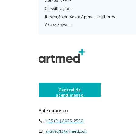
Código:
O749
Classificação:
-
Restrição do Sexo:
Apenas_mulheres
Causa óbito:
-
Central de
atendimento
Fale conosco
+55 (51) 3025-2550
artmed1@artmed.com