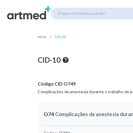
O que você está buscando?
Início
CID-10
CID-10
Código CID O749
Complicações de anestesia durante o trabalho de pa
O74
Complicações de anestesia durant