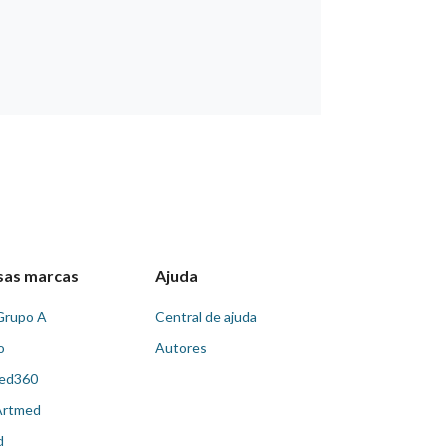
sas marcas
Ajuda
Grupo A
Central de ajuda
o
Autores
ed360
Artmed
d