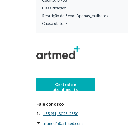
Código:
O753
Classificação:
-
Restrição do Sexo:
Apenas_mulheres
Causa óbito:
-
Central de
atendimento
Fale conosco
+55 (51) 3025-2550
artmed1@artmed.com