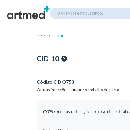
O que você está buscando?
Início
CID-10
CID-10
Código CID O753
Outras infecções durante o trabalho de parto
O75
Outras infecções durante o traba