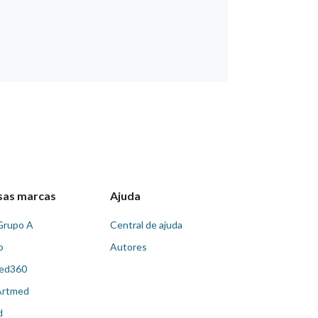
sas marcas
Ajuda
Grupo A
Central de ajuda
o
Autores
ed360
Artmed
d