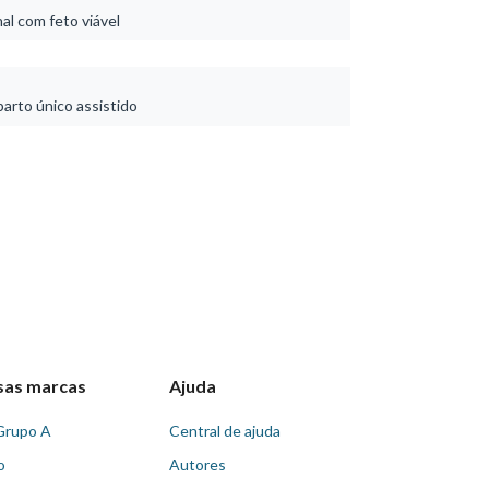
al com feto viável
arto único assistido
sas marcas
Ajuda
Grupo A
Central de ajuda
o
Autores