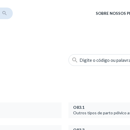
SOBRE
NOSSOS 
Digite o código ou palavr
O83.1
Outros tipos de parto pélvico a
O83.3