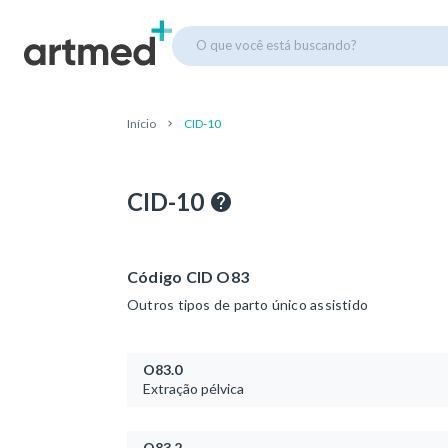
O que você está buscando?
Início
CID-10
CID-10
Código CID O83
Outros tipos de parto único assistido
O83.0
Extração pélvica
O83.2