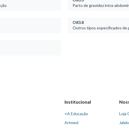
ação
Parto de gravidez intra-abdomin
O83.8
Outros tipos especificados de p
Institucional
Nos
+A Educação
Loja 
Artmed
Jalek