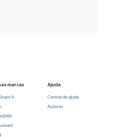
sas marcas
Ajuda
Grupo A
Central de ajuda
o
Autores
ed360
Artmed
d