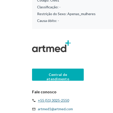
Código:
O861
Classificação:
-
Restrição do Sexo:
Apenas_mulheres
Causa óbito:
-
Central de
atendimento
Fale conosco
+55 (51) 3025-2550
artmed1@artmed.com