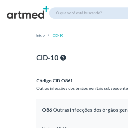
O que você está buscando?
Início
CID-10
CID-10
Código CID O861
Outras infecções dos órgãos genitais subseqüente
O86
Outras infecções dos órgãos gen