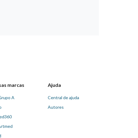
sas marcas
Ajuda
Grupo A
Central de ajuda
o
Autores
ed360
Artmed
d