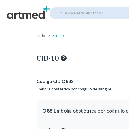
O que você está buscando?
Início
CID-10
CID-10
Código CID O882
Embolia obstétrica por coágulo de sangue
O88
Embolia obstétrica por coágulo 