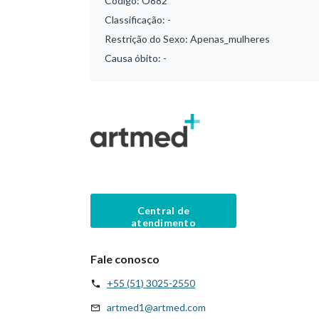
Código:
O882
Classificação:
-
Restrição do Sexo:
Apenas_mulheres
Causa óbito:
-
Central de
atendimento
Fale conosco
+55 (51) 3025-2550
artmed1@artmed.com